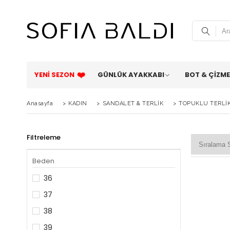
YENİ SEZON
GÜNLÜK AYAKKABI
BOT & ÇİZME
Anasayfa
>
KADIN
>
SANDALET & TERLİK
>
TOPUKLU TERLİ
Filtreleme
Beden
36
37
38
39