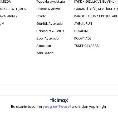
IMIZDA
Topuklu ayakkabı
KVKK - GİZLİLİK VE GÜVENLİK
ANICI SÖZLEŞMESİ
Stiletto & Abiye
GARANTİ DEĞİŞİM VE İADE KO
AZALARIMIZ
Çanta
KARGO TESLİMAT KOŞULLARI
ŞİM
Günlük Ayakkabı
AYIPLI ÜRÜN
Sandalet & Terlilk
HESABIM
Spor Ayakkabı
KOLAY İADE
Aksesuar
TÜKETİCİ YASASI
Yeni Sezon
Bu sitenin tasarımı
yuog software
tarafından yapılmıştır.