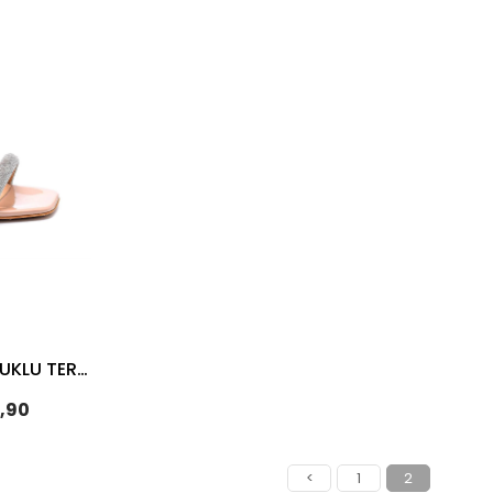
ASH BEJ RUGAN Kadın TOPUKLU TERLİK
,90
<
1
2