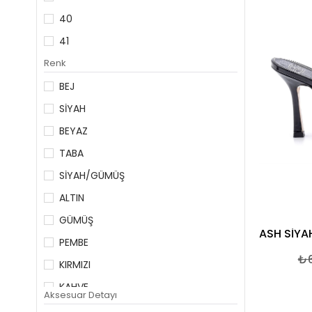
40
41
Renk
BEJ
SİYAH
BEYAZ
TABA
SİYAH/GÜMÜŞ
ALTIN
GÜMÜŞ
PEMBE
₺6
KIRMIZI
KAHVE
Aksesuar Detayı
FUŞYA