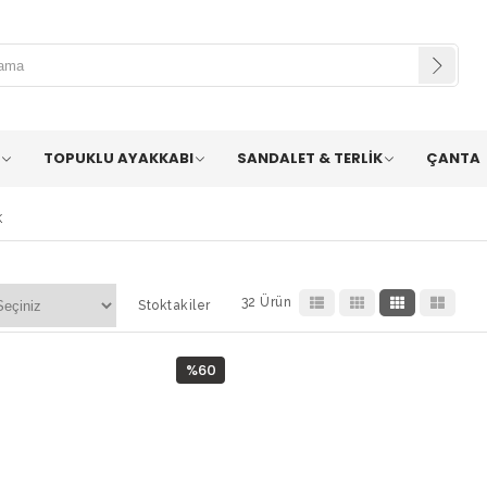
TOPUKLU AYAKKABI
SANDALET & TERLİK
ÇANTA
K
32 Ürün
Stoktakiler
%60
İndirim
%60İndirim