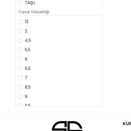
TAŞLI
LACİVERT
Topuk Yüksekliği
KOYU GRİ
12
2
4,5
5,5
6
6,5
7
8,5
9
9,5
KU