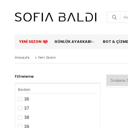
YENİ SEZON
GÜNLÜK AYAKKABI
BOT & ÇİZME
Anasayfa
>
Yeni Sezon
Filtreleme
Beden
36
37
38
39