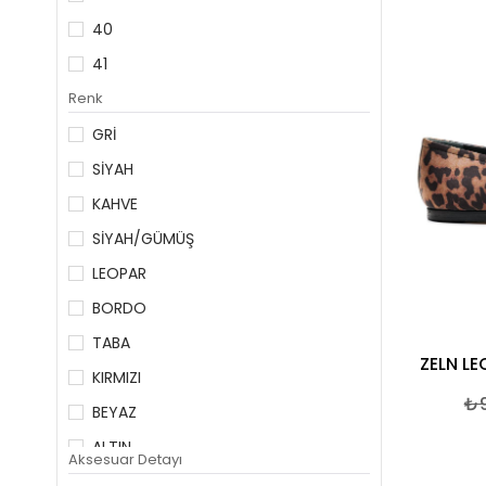
40
41
Renk
GRİ
SİYAH
KAHVE
SİYAH/GÜMÜŞ
LEOPAR
BORDO
TABA
ZELN LE
KIRMIZI
₺9
BEYAZ
ALTIN
Aksesuar Detayı
BEJ