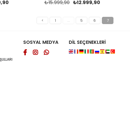
9,90
₺15.999,90
₺12.999,90
<
1
...
5
6
7
SOSYAL MEDYA
DİL SEÇENEKLERİ
ŞULLARI