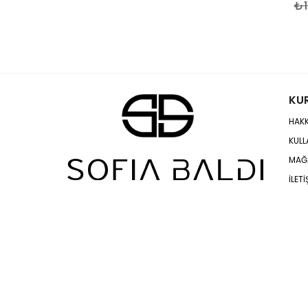
₺1
4
4,5
5
KU
HAKK
KULL
MAĞ
İLETİ