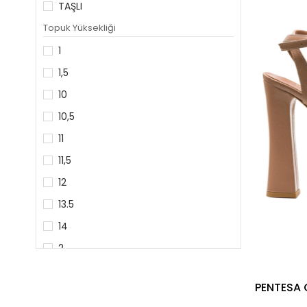
TAŞLI
GÜMÜŞ
Topuk Yüksekliği
YEŞİL
1
KİREMİT
1,5
KREM
10
10,5
11
11,5
12
13.5
14
2
2,5
3,5