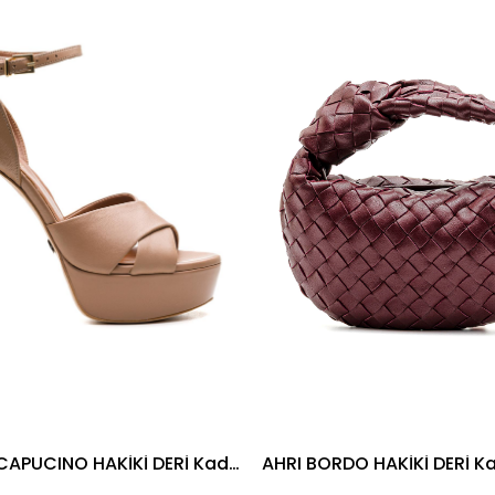
İndirim
%17İndirim
PENTESA CAPUCINO HAKİKİ DERİ Kadın TOPUKLU SANDALET