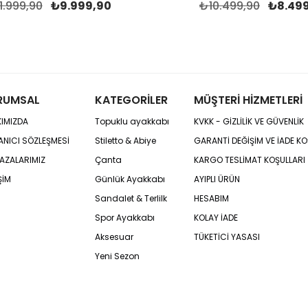
1.999,90
₺9.999,90
₺10.499,90
₺8.49
RUMSAL
KATEGORİLER
MÜŞTERİ HİZMETLERİ
IMIZDA
Topuklu ayakkabı
KVKK - GİZLİLİK VE GÜVENLİK
ANICI SÖZLEŞMESİ
Stiletto & Abiye
GARANTİ DEĞİŞİM VE İADE KO
AZALARIMIZ
Çanta
KARGO TESLİMAT KOŞULLARI
ŞİM
Günlük Ayakkabı
AYIPLI ÜRÜN
Sandalet & Terlilk
HESABIM
Spor Ayakkabı
KOLAY İADE
Aksesuar
TÜKETİCİ YASASI
Yeni Sezon