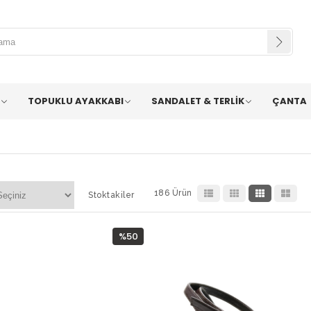
TOPUKLU AYAKKABI
SANDALET & TERLİK
ÇANTA
186 Ürün
Stoktakiler
%50
İndirim
%50İndirim