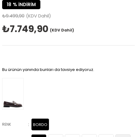
18
%
İNDIRIM
₺9.499,90
(KDV Dahil)
₺7.749,90
(KDV Dahil)
Bu ürünün yanında bunları da tavsiye ediyoruz.
:
RENK
BORDO