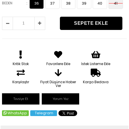
:
BEDEN
36
37
38
39
40
41
Kritik Stok
Favorilere Ekle
İstek Listeme Ekle
Karşılaştır
Fiyat Düşünce Haber
Kargo Bedava
Ver
Tavsiye Et
Yorum Yaz
WhatsApp
Telegram