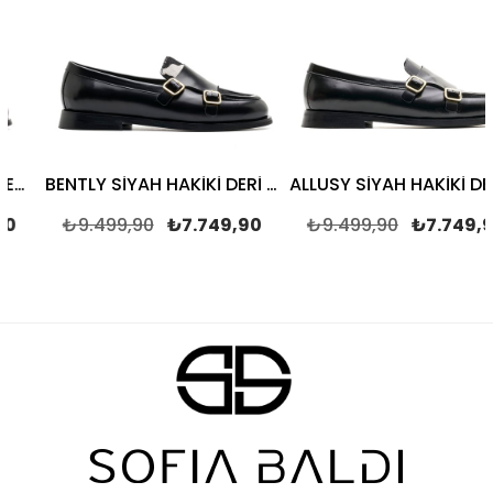
İ Kadın CASUAL
BENTLY SİYAH HAKİKİ DERİ Kadın CASUAL
ALLUSY SİY
₺9.499,90
₺7.749,90
₺9.499,90
₺7.749,90