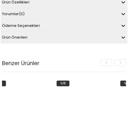
Ürün Özellikleri
Yorumlar
(0)
Ödeme Seçenekleri
Ürün Önerileri
Benzer Ürünler
%18
%18
m
İndirim
İndirim
irim
%18İndirim
%18İndi