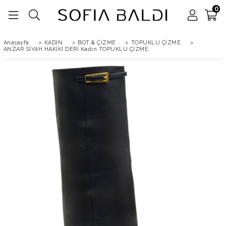
0
Anasayfa
>
KADIN
>
BOT & ÇİZME
>
TOPUKLU ÇİZME
>
ANZAR SİYAH HAKİKİ DERİ Kadın TOPUKLU ÇİZME