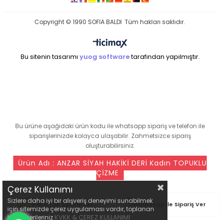
Copyright © 1990 SOFIA BALDI Tüm hakları saklıdır.
Bu sitenin tasarımı
yuog software
tarafından yapılmıştır.
seo ajansı
Bu ürüne aşağıdaki ürün kodu ile whatsapp sipariş ve telefon ile
siparişlerinizde kolayca ulaşabilir. Zahmetsizce sipariş
oluşturabilirsiniz.
Ürün Adı : ANZAR SİYAH HAKİKİ DERİ Kadın TOPUKLU
ÇİZME
Çerez Kullanımı
Sizlere daha iyi bir alışveriş deneyimi sunabilmek
Telefon ile Sipariş Ver
WhatsApp ile Sipariş Ver
için sitemizde çerez uygulaması vardır, toplanan
KVKK & ÇEREZ KULLANIMI
kişisel verileriniz