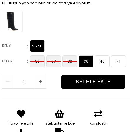
Bu ürünün yanında bunları da tavsiye ediyoruz.
:
RENK
SİYAH
:
BEDEN
36
37
38
39
40
41
Favorilere Ekle
İstek Listeme Ekle
Karşılaştır