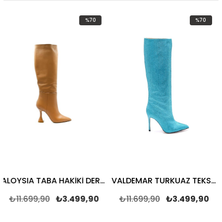
%70
%70
İndirim
İndirim
%70İndirim
%70İndirim
ALOYSIA TABA HAKİKİ DERİ Kadın TOPUKLU ÇİZME
VALDEMAR TURKUAZ TEKSTİL Kadın TOPUKLU ÇİZME
1.699,90
₺3.499,90
₺11.699,90
₺3.499,90
₺11