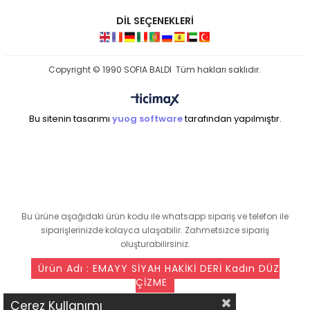
DİL SEÇENEKLERİ
Copyright © 1990 SOFIA BALDI Tüm hakları saklıdır.
Bu sitenin tasarımı
yuog software
tarafından yapılmıştır.
seo ajansı
Bu ürüne aşağıdaki ürün kodu ile whatsapp sipariş ve telefon ile
siparişlerinizde kolayca ulaşabilir. Zahmetsizce sipariş
oluşturabilirsiniz.
Ürün Adı : EMAYY SİYAH HAKİKİ DERİ Kadın DÜZ
ÇİZME
Çerez Kullanımı