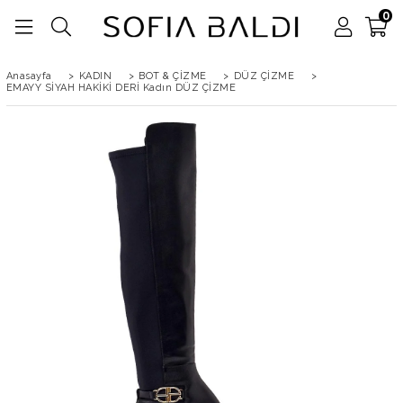
0
Anasayfa
>
KADIN
>
BOT & ÇİZME
>
DÜZ ÇİZME
>
EMAYY SİYAH HAKİKİ DERİ Kadın DÜZ ÇİZME