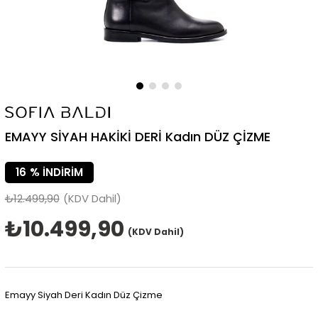
EMAYY SİYAH HAKİKİ DERİ Kadın DÜZ ÇİZME
16
%
İNDIRIM
₺12.499,90
(KDV Dahil)
₺10.499,90
(KDV Dahil)
Emayy Siyah Deri Kadın Düz Çizme