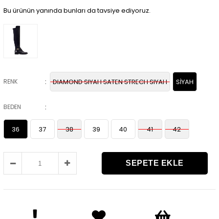
Bu ürünün yanında bunları da tavsiye ediyoruz.
:
RENK
DIAMOND SIYAH SATEN STRECH SIYAH
SİYAH
:
BEDEN
36
37
38
39
40
41
42