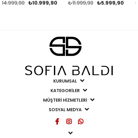
,90
₺10.999,90
₺11.999,90
₺5.999,90
₺14.999
KURUMSAL
KATEGORİLER
MÜŞTERİ HİZMETLERİ
SOSYAL MEDYA