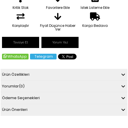
Kritik Stok
Favorilere Ekle
İstek Listeme Ekle
Karşılaştır
Fiyat Düşünce Haber
Kargo Bedava
Ver
Tavsiye Et
Yorum Yaz
WhatsApp
Telegram
Ürün Özellikleri
Yorumlar
(0)
Ödeme Seçenekleri
Ürün Önerileri