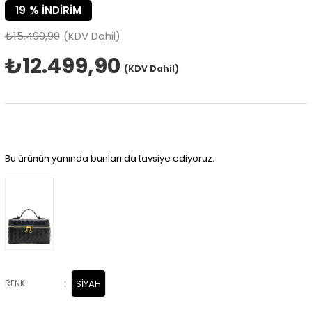
19
%
İNDIRIM
₺15.499,90
(KDV Dahil)
₺12.499,90
(KDV Dahil)
Bu ürünün yanında bunları da tavsiye ediyoruz.
:
RENK
SİYAH