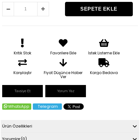
Kritik Stok
Favorilere Ekle
İstek Listeme Ekle
Karşılaştır
Fiyat Düşünce Haber
Kargo Bedava
Ver
Tavsiye Et
Yorum Yaz
WhatsApp
Telegram
Ürün Özellikleri
Yorumlar
(0)