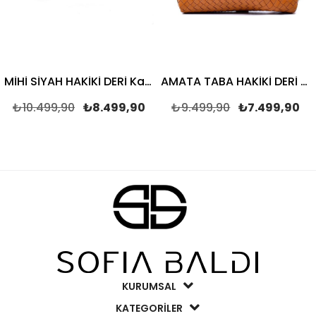
MİHİ SİYAH HAKİKİ DERİ Kadın ÇANTA
AMATA TABA HAKİKİ DERİ Kadın ÇANTA
0.499,90
₺8.499,90
₺9.499,90
₺7.499,90
₺9
KURUMSAL
KATEGORİLER