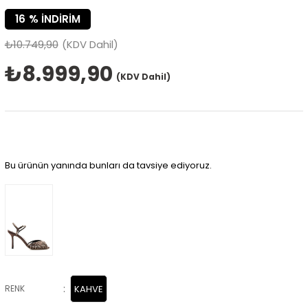
16
%
İNDIRIM
₺10.749,90
(KDV Dahil)
₺8.999,90
(KDV Dahil)
Bu ürünün yanında bunları da tavsiye ediyoruz.
:
RENK
KAHVE