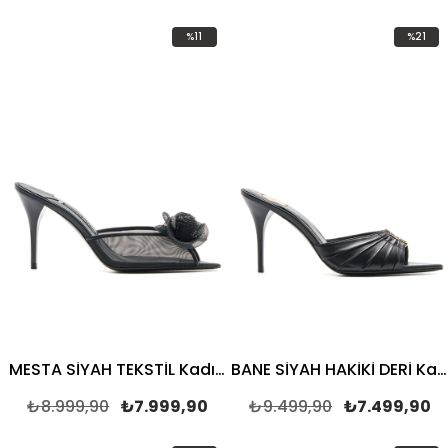
%11
%21
İndirim
İndirim
%11İndirim
%21İndir
MESTA SİYAH TEKSTİL Kadın TOPUKLU TERLİK
BANE SİYAH HAKİKİ DERİ Kadın TOPUKLU TERLİK
₺8.999,90
₺7.999,90
₺9.499,90
₺7.499,90