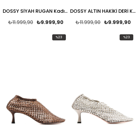
DOSSY SİYAH RUGAN Kadın TOPUKLU SANDALET
DOSSY ALTIN HAKİKİ DERİ Kadın TOPUKLU SANDALET
₺11.999,90
₺9.999,90
₺11.999,90
₺9.999,90
%23
%23
İndirim
İndirim
%23İndirim
%23İndi