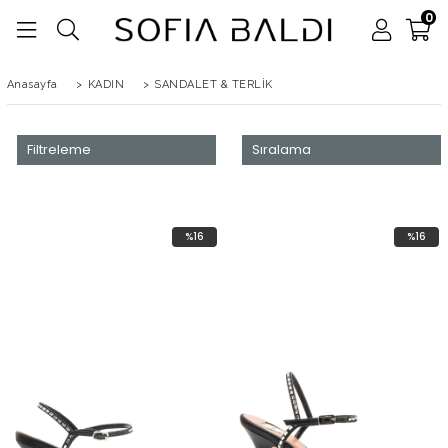
0
Anasayfa
>
KADIN
>
SANDALET & TERLİK
Filtreleme
Sıralama
%16
%16
İndirim
İndirim
%16İndirim
%16İndir