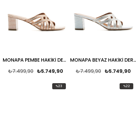
MONAPA PEMBE HAKİKİ DERİ Kadın TOPUKLU TERLİK
MONAPA BEYAZ HAKİKİ DERİ Kadın TOPUKLU T
₺7.499,90
₺5.749,90
₺7.499,90
₺5.749,90
%23
%22
İndirim
İndirim
%23İndirim
%22İndi