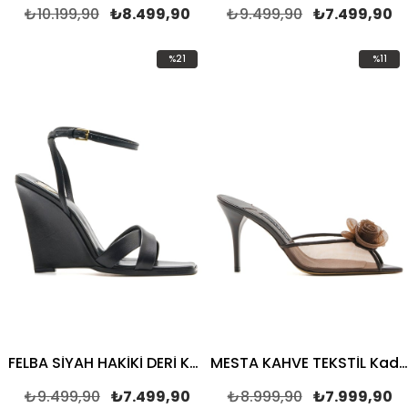
₺10.199,90
₺8.499,90
₺9.499,90
₺7.499,90
%21
%11
İndirim
İndirim
%21İndirim
%11İndir
FELBA SİYAH HAKİKİ DERİ Kadın TOPUKLU SANDALET
MESTA KAHVE TEKSTİL Kadın TOPUKLU TERLİK
₺9.499,90
₺7.499,90
₺8.999,90
₺7.999,90