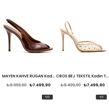
%17İndirim
%12İndir
MAYEN KAHVE RUGAN Kadın TOPUKLU SANDALET
CROS BEJ TEKSTİL Kadın TOPUKLU SANDALET
₺8.999,90
₺7.499,90
₺8.499,90
₺7.499,90
%12
%11
İndirim
İndirim
%12İndirim
%11İndir