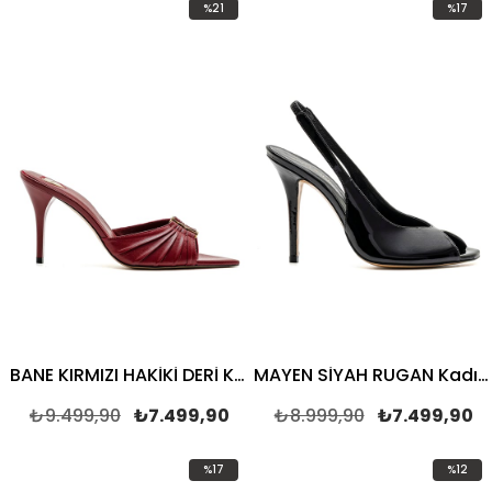
%21
%17
İndirim
İndirim
%21İndirim
%17İndir
BANE KIRMIZI HAKİKİ DERİ Kadın TOPUKLU TERLİK
MAYEN SİYAH RUGAN Kadın TOPUKLU SANDALET
₺9.499,90
₺7.499,90
₺8.999,90
₺7.499,90
%17
%12
İndirim
İndirim