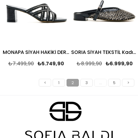
MONAPA SİYAH HAKİKİ DERİ Kadın TOPUKLU TERLİK
SORIA SİYAH TEKSTİL Kadın TOPUKLU TERLİK
₺7.499,90
₺5.749,90
₺8.999,90
₺6.999,90
<
1
2
3
...
5
>