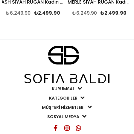
ASH SİYAH RUGAN Kadın TOPUKLU TERLİK
MERLE SİYAH RUGAN Kadın TOPUKLU TERLİK
6.249,90
₺2.499,90
₺6.249,90
₺2.499,90
₺6
KURUMSAL
KATEGORİLER
MÜŞTERİ HİZMETLERİ
SOSYAL MEDYA