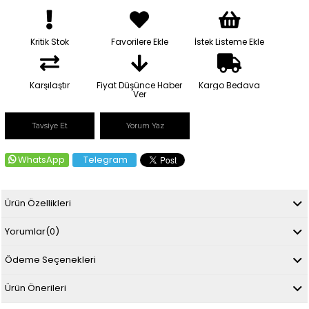
Kritik Stok
Favorilere Ekle
İstek Listeme Ekle
Karşılaştır
Fiyat Düşünce Haber
Kargo Bedava
Ver
Tavsiye Et
Yorum Yaz
WhatsApp
Telegram
Ürün Özellikleri
Yorumlar
(0)
Ödeme Seçenekleri
Ürün Önerileri