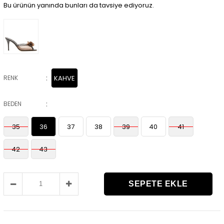
Bu ürünün yanında bunları da tavsiye ediyoruz.
:
RENK
KAHVE
:
BEDEN
35
36
37
38
39
40
41
42
43