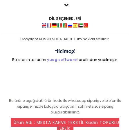
DİL SEÇENEKLERİ
Copyright © 1990 SOFIA BALDI Tüm hakları saklıdır.
Bu sitenin tasarımı
yuog software
tarafından yapılmıştır.
seo ajansı
Bu ürüne aşağıdaki ürün kodu ile whatsapp sipariş ve telefon ile
siparişlerinizde kolayca ulaşabilir. Zahmetsizce sipariş
oluşturabilirsiniz.
Ürün Adı : MESTA KAHVE TEKSTİL Kadın TOPUKLU
TERLİK