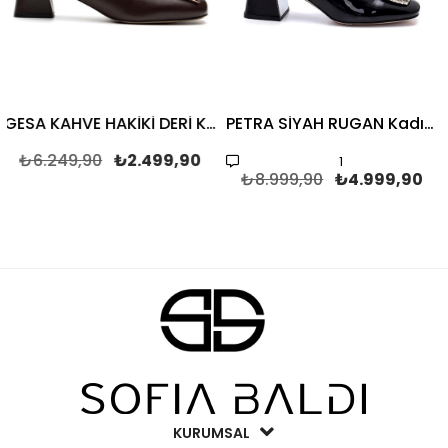
GESA KAHVE HAKİKİ DERİ Kadın KALIN TOPUK
PETRA SİYAH RUGAN Kadın KALIN TOPUK
6.249,90
₺2.499,90
₺
1
₺8.999,90
₺4.999,90
KURUMSAL