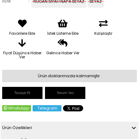
:
RENK
RUGAN SIYAH NAPA BEYAZ
BEYAZ
Favorilere Ekle
İstek Listeme Ekle
Karşılaştır
Fiyat Düşünce Haber
Gelince Haber Ver
Ver
Ürün stoklarımızda kalmamıştır.
Tavsiye Et
Yorum Yaz
WhatsApp
Telegram
Ürün Özellikleri