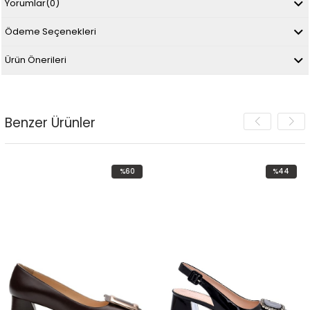
Yorumlar
(0)
Ödeme Seçenekleri
Ürün Önerileri
Benzer Ürünler
%60
%44
İndirim
İndirim
%60İndirim
%44İndirim