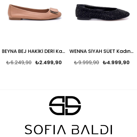
BEYNA BEJ HAKİKİ DERİ Kadın BABET
WENNA SİYAH SÜET Kadın BABET
6.249,90
₺2.499,90
₺9.999,90
₺4.999,90
₺6