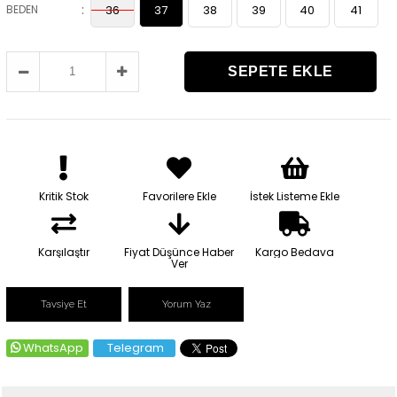
:
BEDEN
36
37
38
39
40
41
Kritik Stok
Favorilere Ekle
İstek Listeme Ekle
Karşılaştır
Fiyat Düşünce Haber
Kargo Bedava
Ver
Tavsiye Et
Yorum Yaz
WhatsApp
Telegram