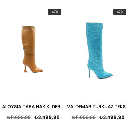
%70
%70
İndirim
İndirim
%70İndirim
%70İndirim
ALOYSIA TABA HAKİKİ DERİ Kadın TOPUKLU ÇİZME
VALDEMAR TURKUAZ TEKSTİL Kadın TOPUKLU ÇİZME
₺11.699,90
₺3.499,90
₺11.699,90
₺3.499,90