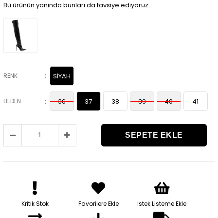
Bu ürünün yanında bunları da tavsiye ediyoruz.
:
RENK
SİYAH
:
BEDEN
36
37
38
39
40
41
Kritik Stok
Favorilere Ekle
İstek Listeme Ekle