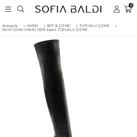
0
Anasayfa
>
KADIN
>
BOT & ÇİZME
>
TOPUKLU ÇİZME
>
NOVY SİYAH HAKİKİ DERİ Kadın TOPUKLU ÇİZME