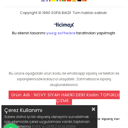
Copyright © 1990 SOFIA BALDI Tüm hakları saklıdır.
Bu sitenin tasarımı
yuog software
tarafından yapılmıştır.
seo ajansı
Bu ürüne aşağıdaki ürün kodu ile whatsapp sipariş ve telefon ile
siparişlerinizde kolayca ulaşabilir. Zahmetsizce sipariş
oluşturabilirsiniz.
Ürün Adı : NOVY SİYAH HAKİKİ DERİ Kadın TOPUKLU
ÇİZME
Çerez Kullanımı
Sizlere daha iyi bir alışveriş deneyimi sunabilmek
Telefon ile Sipariş Ver
WhatsApp ile Sipariş Ver
için sitemizde çerez uygulaması vardır, toplanan
KVKK & ÇEREZ KULLANIMI
kişisel verileriniz