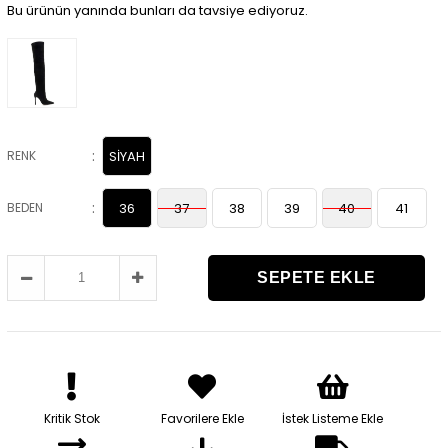
Bu ürünün yanında bunları da tavsiye ediyoruz.
:
RENK
SİYAH
:
BEDEN
36
37
38
39
40
41
Kritik Stok
Favorilere Ekle
İstek Listeme Ekle