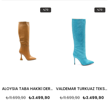
%70
%70
İndirim
İndirim
m
%70İndirim
%70İndiri
ALOYSIA TABA HAKİKİ DERİ Kadın TOPUKLU ÇİZME
VALDEMAR TURKUAZ TEKSTİL Kadın TOPUKLU ÇİZME
₺11.699,90
₺3.499,90
₺11.699,90
₺3.499,90