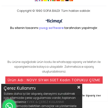
Copyright © 1990 SOFIA BALDI Tüm hakları saklıdır.
Bu sitenin tasarımı
yuog software
tarafından yapılmıştır.
seo ajansı
Bu ürüne aşağıdaki ürün kodu ile whatsapp sipariş ve telefon ile
siparişlerinizde kolayca ulaşabilir. Zahmetsizce sipariş
oluşturabilirsiniz.
Ürün Adı : NOVY SİYAH SÜET Kadın TOPUKLU ÇİZME
Çerez Kullanımı
Sizlere daha iyi bir alışveriş deneyimi sunabilmek
Telefon ile Sipariş Ver
WhatsApp ile Sipariş Ver
için sitemizde çerez uygulaması vardır, toplanan
KVKK & ÇEREZ KULLANIMI
kişisel verileriniz
açıklamamızda belirtilen amaçlar ve yöntemlerle