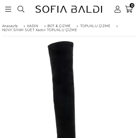
0
Anasayfa
>
KADIN
>
BOT & ÇİZME
>
TOPUKLU ÇİZME
>
NOVY SİYAH SÜET Kadın TOPUKLU ÇİZME