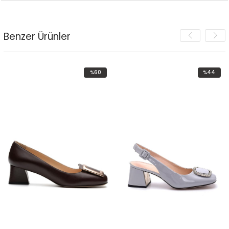
Benzer Ürünler
%60
%44
İndirim
İndirim
%60İndirim
%44İndirim