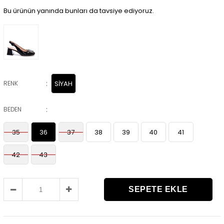
Bu ürünün yanında bunları da tavsiye ediyoruz.
:
RENK
SİYAH
:
BEDEN
35
36
37
38
39
40
41
42
43