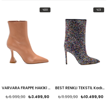
%50
%13
İndirim
İndirim
%50İndirim
%13İndirim
VARVARA FRAPPE HAKİKİ DERİ Kadın TOPUKLU BOT
BEST RENKLI TEKSTİL Kadın TOPUKLU BOT
₺6.999,90
₺3.499,90
₺11.999,90
₺10.499,90