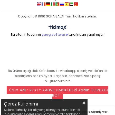
Copyright © 1990 SOFIA BALDI Tüm hakları saklıdır.
Bu sitenin tasarımı
yuog software
tarafından yapılmıştır.
seo ajansı
Bu ürüne aşağıdaki ürün kodu ile whatsapp sipariş ve telefon ile
siparişlerinizde kolayca ulaşabilir. Zahmetsizce sipariş
oluşturabilirsiniz.
Ürün Adı : RESTY KAHVE HAKİKİ DERİ Kadın TOPUKLU
BOT
Çerez Kullanımı
Sizlere daha iyi bir alışveriş deneyimi sunabilmek
Telefon ile Sipariş Ver
WhatsApp ile Sipariş Ver
için sitemizde çerez uygulaması vardır, toplanan