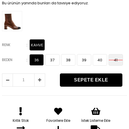
Bu ürünün yanında bunları da tavsiye ediyoruz.
:
RENK
KAHVE
:
BEDEN
36
37
38
39
40
41
Kritik Stok
Favorilere Ekle
İstek Listeme Ekle