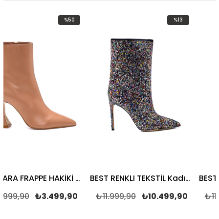
%50
%13
İndirim
İndirim
%50İndirim
%13İndirim
VARVARA FRAPPE HAKİKİ DERİ Kadın TOPUKLU BOT
BEST RENKLI TEKSTİL Kadın TOPUKLU BOT
₺3.499,90
₺11.999,90
₺10.499,90
₺11.999,90