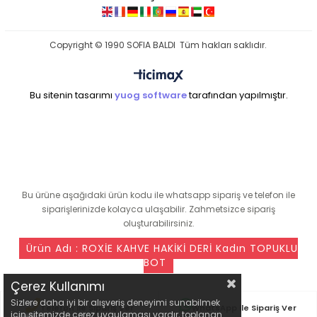
Copyright © 1990 SOFIA BALDI Tüm hakları saklıdır.
Bu sitenin tasarımı
yuog software
tarafından yapılmıştır.
seo ajansı
Bu ürüne aşağıdaki ürün kodu ile whatsapp sipariş ve telefon ile
siparişlerinizde kolayca ulaşabilir. Zahmetsizce sipariş
oluşturabilirsiniz.
Ürün Adı : ROXİE KAHVE HAKİKİ DERİ Kadın TOPUKLU
BOT
Çerez Kullanımı
Sizlere daha iyi bir alışveriş deneyimi sunabilmek
Telefon ile Sipariş Ver
WhatsApp ile Sipariş Ver
için sitemizde çerez uygulaması vardır, toplanan