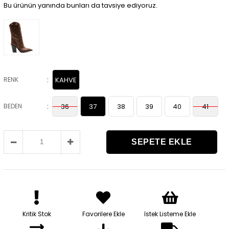
Bu ürünün yanında bunları da tavsiye ediyoruz.
:
RENK
KAHVE
:
BEDEN
36
37
38
39
40
41
Kritik Stok
Favorilere Ekle
İstek Listeme Ekle