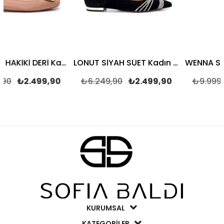
BEYNA BEJ HAKİKİ DERİ Kadın BABET
LONUT SİYAH SÜET Kadın BABET
2.499,90
₺6.249,90
₺2.499,90
₺9.999,90
₺4
KURUMSAL
KATEGORİLER