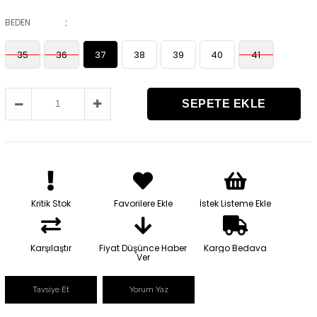
:
BEDEN
35
36
37
38
39
40
41
Kritik Stok
Favorilere Ekle
İstek Listeme Ekle
Karşılaştır
Fiyat Düşünce Haber
Kargo Bedava
Ver
Tavsiye Et
Yorum Yaz