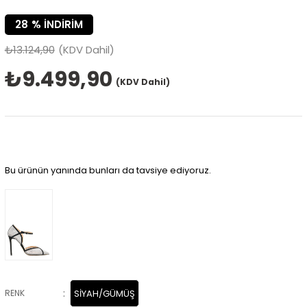
28
%
İNDIRIM
₺13.124,90
(KDV Dahil)
₺9.499,90
(KDV Dahil)
Bu ürünün yanında bunları da tavsiye ediyoruz.
:
RENK
SİYAH/GÜMÜŞ