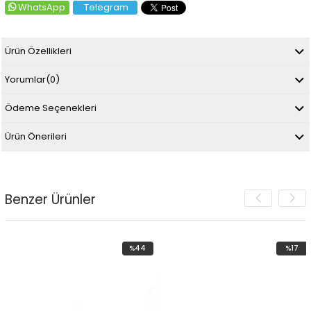
WhatsApp
Telegram
Ürün Özellikleri
Yorumlar
(0)
Ödeme Seçenekleri
Ürün Önerileri
Benzer Ürünler
%44
%17
İndirim
İndirim
rim
%44İndirim
%17İndiri