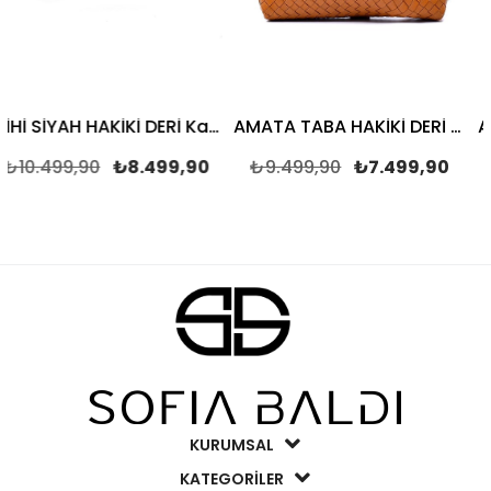
MİHİ SİYAH HAKİKİ DERİ Kadın ÇANTA
AMATA TABA HAKİKİ DERİ Kadın ÇANTA
,90
₺8.499,90
₺9.499,90
₺7.499,90
₺9.499,
KURUMSAL
KATEGORİLER