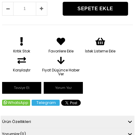
Kritik Stok
Favorilere Ekle
İstek Listeme Ekle
Karşılaştır
Fiyat Düşünce Haber
Ver
Tavsiye Et
Yorum Yaz
WhatsApp
Telegram
Ürün Özellikleri
Yorumlar
(0)