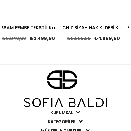
ASSAM PEMBE TEKSTİL Kadın DÜZ TERLİK
CHIZ SİYAH HAKİKİ DERİ Kadın DÜZ TERLİK
9,90
₺2.499,90
₺8.999,90
₺4.999,90
₺8.49
KURUMSAL
KATEGORİLER
MÜŞTERİ HİZMETLERİ