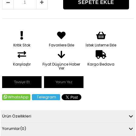
Kritik Stok
Favorilere Ekle
İstek Listeme Ekle
Karşılaştır
Fiyat Düşünce Haber
Kargo Bedava
Ver
Tavsiye Et
Yorum Yaz
WhatsApp
Telegram
Ürün Özellikleri
Yorumlar
(0)