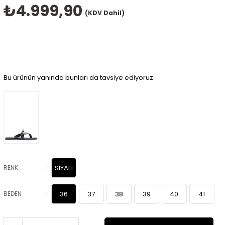
₺4.999,90
(KDV Dahil)
Bu ürünün yanında bunları da tavsiye ediyoruz.
:
RENK
SİYAH
:
BEDEN
36
37
38
39
40
41