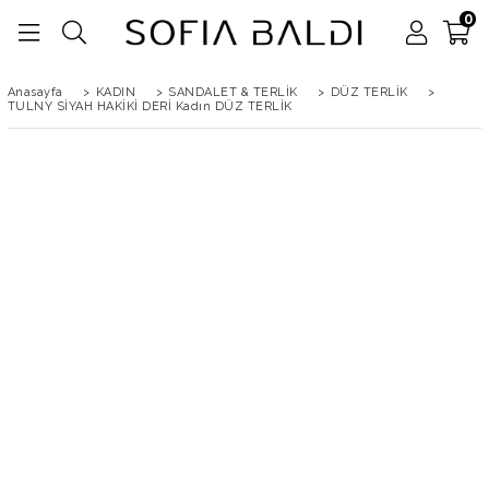
0
Anasayfa
>
KADIN
>
SANDALET & TERLİK
>
DÜZ TERLİK
>
TULNY SİYAH HAKİKİ DERİ Kadın DÜZ TERLİK