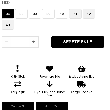
:
BEDEN
36
37
38
39
40
41
42
43
Kritik Stok
Favorilere Ekle
İstek Listeme Ekle
Karşılaştır
Fiyat Düşünce Haber
Kargo Bedava
Ver
Tavsiye Et
Yorum Yaz