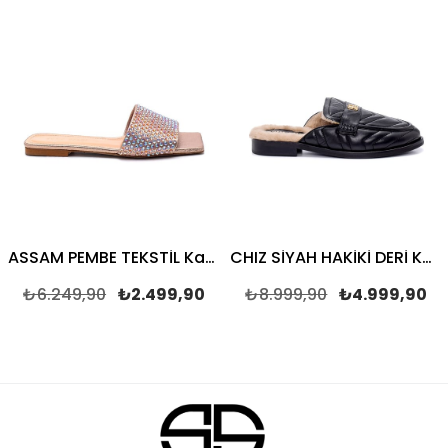
ASSAM PEMBE TEKSTİL Kadın DÜZ TERLİK
CHIZ SİYAH HAKİKİ DERİ Kadın DÜZ TERLİK
₺6.249,90
₺2.499,90
₺8.999,90
₺4.999,90