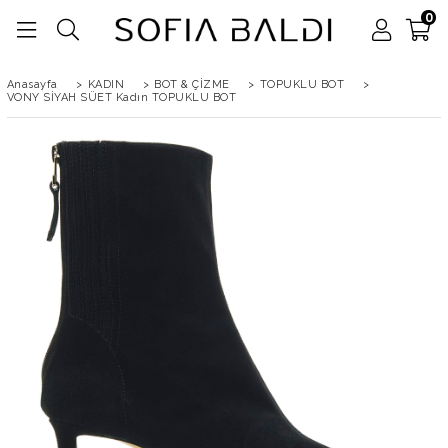
0
Anasayfa
>
KADIN
>
BOT & ÇİZME
>
TOPUKLU BOT
>
VONY SİYAH SÜET Kadın TOPUKLU BOT