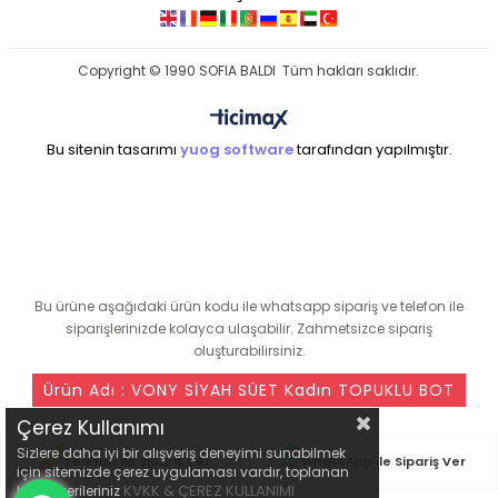
Copyright © 1990 SOFIA BALDI Tüm hakları saklıdır.
Bu sitenin tasarımı
yuog software
tarafından yapılmıştır.
seo ajansı
Bu ürüne aşağıdaki ürün kodu ile whatsapp sipariş ve telefon ile
siparişlerinizde kolayca ulaşabilir. Zahmetsizce sipariş
oluşturabilirsiniz.
Ürün Adı : VONY SİYAH SÜET Kadın TOPUKLU BOT
Çerez Kullanımı
Sizlere daha iyi bir alışveriş deneyimi sunabilmek
Telefon ile Sipariş Ver
WhatsApp ile Sipariş Ver
için sitemizde çerez uygulaması vardır, toplanan
KVKK & ÇEREZ KULLANIMI
kişisel verileriniz