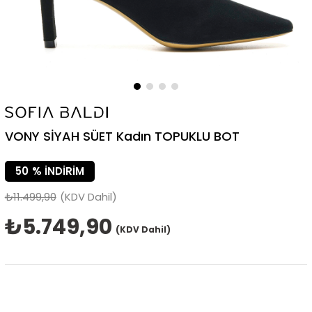
VONY SİYAH SÜET Kadın TOPUKLU BOT
50
%
İNDIRIM
₺11.499,90
(KDV Dahil)
₺5.749,90
(KDV Dahil)