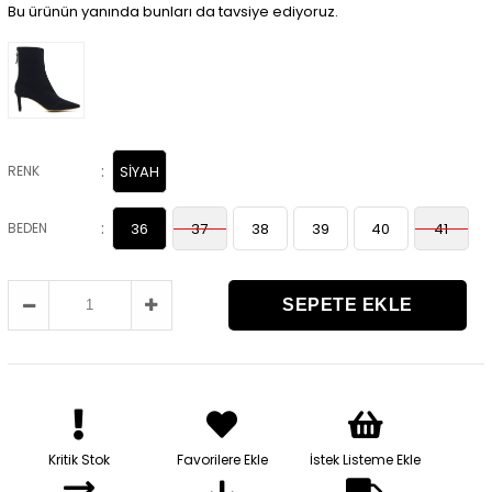
Bu ürünün yanında bunları da tavsiye ediyoruz.
:
RENK
SİYAH
:
BEDEN
36
37
38
39
40
41
Kritik Stok
Favorilere Ekle
İstek Listeme Ekle