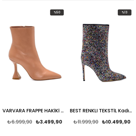
%50
%13
İndirim
İndirim
m
%50İndirim
%13İndirim
VARVARA FRAPPE HAKİKİ DERİ Kadın TOPUKLU BOT
BEST RENKLI TEKSTİL Kadın TOPUKLU BOT
₺6.999,90
₺3.499,90
₺11.999,90
₺10.499,90