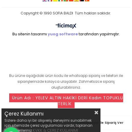
Copyright © 1990 SOFIA BALDI Tüm hakları saklıdır.
Bu sitenin tasarımı
yuog software
tarafından yapılmıştır.
seo ajansı
Bu ürüne aşağıdaki ürün kodu ile whatsapp sipariş ve telefon ile
siparişlerinizde kolayca ulaşabilir. Zahmetsizce sipariş
oluşturabilirsiniz.
Ürün Adı : YELEV ALTIN HAKİKİ DERİ Kadın TOPUKLU
TERLİK
Çerez Kullanımı
Sizlere daha iyi bir alışveriş deneyimi sunabilmek
Telefon ile Sipariş Ver
WhatsApp ile Sipariş Ver
için sitemizde çerez uygulaması vardır, toplanan
KVKK & ÇEREZ KULLANIMI
kişisel verileriniz