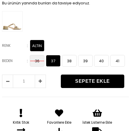
Bu ürünün yanında bunları da tavsiye ediyoruz.
:
RENK
ALTIN
:
BEDEN
36
37
38
39
40
41
Kritik Stok
Favorilere Ekle
İstek Listeme Ekle