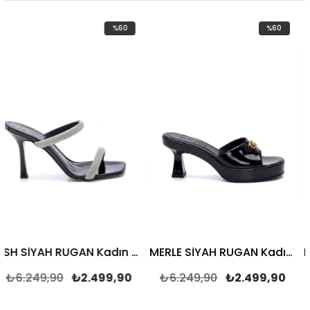
%60
%60
İndirim
İndirim
%60İndirim
%60İndirim
ASH SİYAH RUGAN Kadın TOPUKLU TERLİK
MERLE SİYAH RUGAN Kadın TOPUKLU TERLİK
49,90
₺2.499,90
₺6.249,90
₺2.499,90
₺6.24