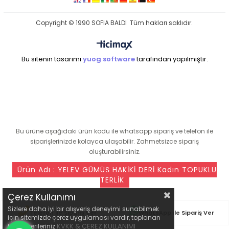
Copyright © 1990 SOFIA BALDI Tüm hakları saklıdır.
Bu sitenin tasarımı
yuog software
tarafından yapılmıştır.
seo ajansı
Bu ürüne aşağıdaki ürün kodu ile whatsapp sipariş ve telefon ile
siparişlerinizde kolayca ulaşabilir. Zahmetsizce sipariş
oluşturabilirsiniz.
Ürün Adı : YELEV GÜMÜŞ HAKİKİ DERİ Kadın TOPUKLU
TERLİK
Çerez Kullanımı
Sizlere daha iyi bir alışveriş deneyimi sunabilmek
Telefon ile Sipariş Ver
WhatsApp ile Sipariş Ver
için sitemizde çerez uygulaması vardır, toplanan
KVKK & ÇEREZ KULLANIMI
kişisel verileriniz