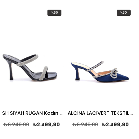
%60
%60
İndirim
İndirim
%60İndirim
%60İndirim
ASH SİYAH RUGAN Kadın TOPUKLU TERLİK
ALCINA LACİVERT TEKSTİL Kadın TOPUKLU TERLİK
249,90
₺2.499,90
₺6.249,90
₺2.499,90
₺6.2