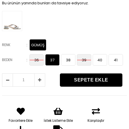
Bu ürünün yanında bunları da tavsiye ediyoruz.
:
RENK
GÜMÜŞ
:
BEDEN
36
37
38
39
40
41
Favorilere Ekle
İstek Listeme Ekle
Karşılaştır