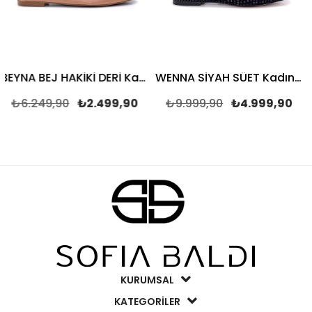
BEYNA BEJ HAKİKİ DERİ Kadın BABET
WENNA SİYAH SÜET Kadın BABET
.249,90
₺2.499,90
₺9.999,90
₺4.999,90
₺6
KURUMSAL
KATEGORİLER