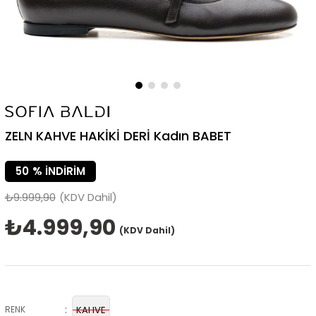
ZELN KAHVE HAKİKİ DERİ Kadın BABET
50
%
İNDIRIM
₺9.999,90
(KDV Dahil)
₺4.999,90
(KDV Dahil)
:
RENK
KAHVE